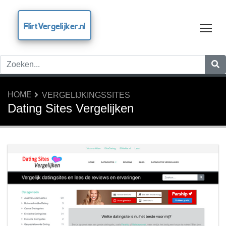
FlirtVergelijker.nl
Tog
HOME
VERGELIJKINGSSITES
Dating Sites Vergelijken